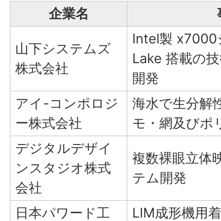
企業名
Intel製 x70
山下システムズ
Lake 搭載の
株式会社
開発
アイ-コンポロジ
海水で生分解
ー株式会社
モ・網及びポ
デジタルデザイ
複数裸眼立体
ンスタジオ株式
テム開発
会社
日本パワード工
LIM成形機用