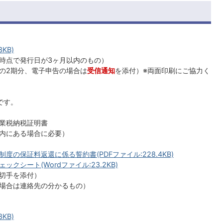
KB)
時点で発行日が3ヶ月以内のもの）
の2期分、電子申告の場合は
受信通知
を添付）※両面印刷にご協力く
です。
業税納税証明書
内にある場合に必要）
の保証料返還に係る誓約書(PDFファイル:228.4KB)
シート(Wordファイル:23.2KB)
切手を添付）
場合は連絡先の分かるもの）
KB)