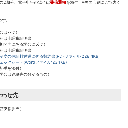
の2期分、電子申告の場合は
受信通知
を添付）※両面印刷にご協力く
です。
合は不要）
たは非課税証明書
川区内にある場合に必要）
たは非課税証明書
の保証料返還に係る誓約書(PDFファイル:228.4KB)
シート(Wordファイル:23.1KB)
切手を添付）
場合は連絡先の分かるもの）
合わせ先
営支援担当）