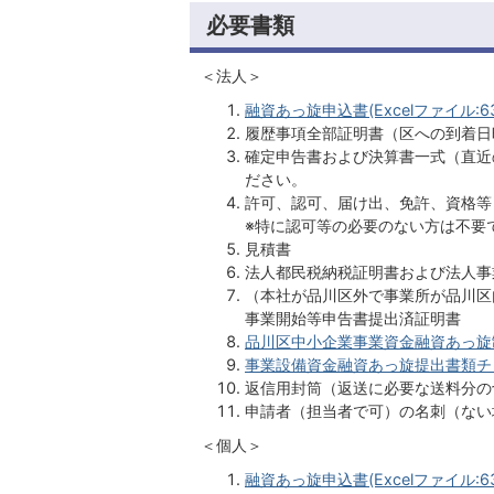
必要書類
＜法人＞
融資あっ旋申込書(Excelファイル:63
履歴事項全部証明書（区への到着日
確定申告書および決算書一式（直近
ださい。
許可、認可、届け出、免許、資格等
※特に認可等の必要のない方は不要
見積書
法人都民税納税証明書および法人事
（本社が品川区外で事業所が品川区
事業開始等申告書提出済証明書
品川区中小企業事業資金融資あっ旋制度
事業設備資金融資あっ旋提出書類チェック
返信用封筒（返送に必要な送料分の
申請者（担当者で可）の名刺（ない
＜個人＞
融資あっ旋申込書(Excelファイル:63