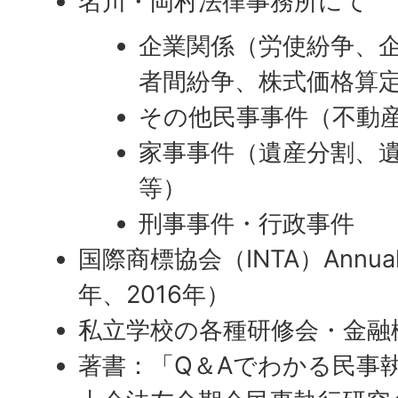
名川・岡村法律事務所にて
企業関係（労使紛争、
者間紛争、株式価格算
その他民事事件（不動
家事事件（遺産分割、
等）
刑事事件・行政事件
国際商標協会（INTA）
Annua
年、2016年）
私立学校の各種研修会・金融
著書：「Q＆Aでわかる民事