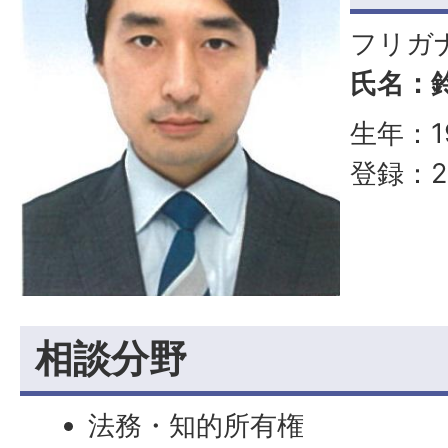
フリガ
氏名：鈴
生年：1
登録：2
相談分野
法務・知的所有権