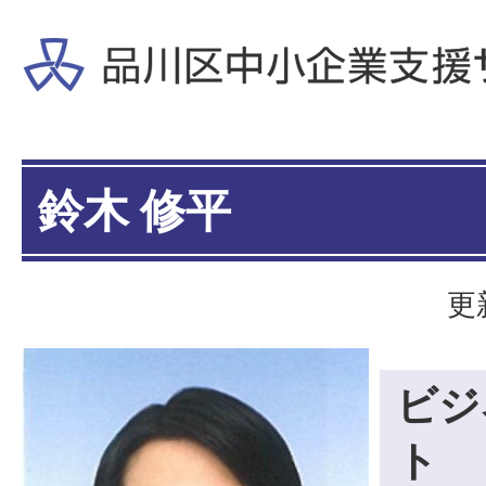
鈴木 修平
更
ビジ
ト