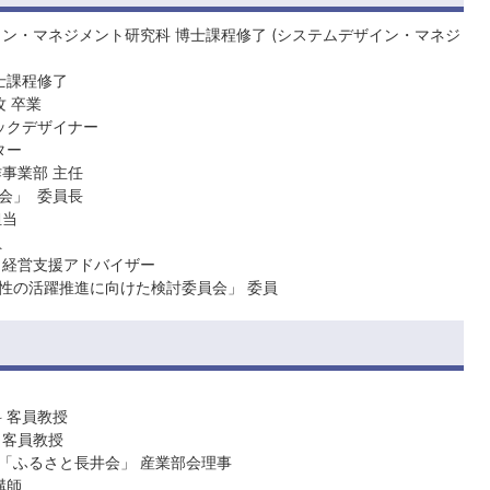
ン・マネジメント研究科 博士課程修了 (システムデザイン・マネジ
修士課程修了
攻 卒業
ックデザイナー
ター
事業部 主任
会」 委員長
担当
員
 経営支援アドバイザー
性の活躍推進に向けた検討委員会」 委員
 客員教授
 客員教授
「ふるさと長井会」 産業部会理事
講師