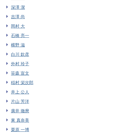
深澤 潔
吉澤 尚
岡村 大
石橋 亮一
横野 滋
白川 欽彦
外村 玲子
笹森 宣文
稲村 栄次郎
井上 公人
片山 芳洋
廣井 徹麿
東 真奈美
栗原 一博