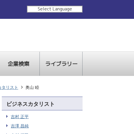
Select Language
企業検索
ライブラリー
カタリスト
奥山 睦
ビジネスカタリスト
吉村 正平
吉澤 昌純