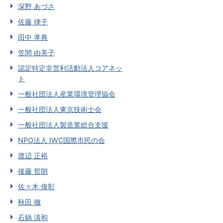
深野 あづさ
佐藤 律子
田中 孝典
笠間 由美子
認定特定非営利活動法人コアネッ
ト
一般社団法人産業環境管理協会
一般社団法人東京技術士会
一般社団法人製造業総合支援
NPO法人 IWC国際市民の会
渡辺 正裕
後藤 哲朗
佐々木 偉彰
秋田 徹
石鍋 清和