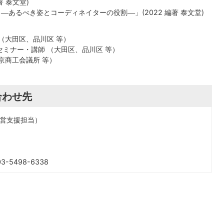
著 泰文堂)
り
あるべき姿とコーディネイターの役割
」(2022 編著 泰文堂)
―
―
（大田区、品川区 等）
ミナー・講師 （大田区、品川区 等）
京商工会議所 等）
合わせ先
営支援担当）
-5498-6338