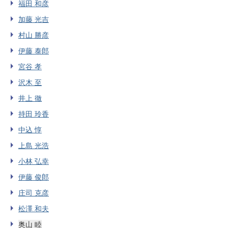
福田 和彦
加藤 光吉
村山 勝彦
伊藤 泰郎
宮谷 孝
沢木 至
井上 徹
持田 玲香
中込 惇
上島 光浩
小林 弘幸
伊藤 俊郎
庄司 克彦
松澤 和夫
奥山 睦