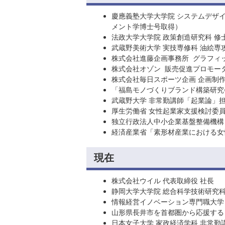
慶應義塾大学大学院 システムデザイ
メント学博士号取得）
法政大学大学院 政策創造研究科 
武蔵野美術大学 実技専修科 油絵専
株式会社進藤企画事務所 グラフィ
株式会社オゾン 販売促進プロモー
株式会社毎日スポーツ企画 企画制作
「福島モノづくりブランド構築研究
武蔵野大学 非常勤講師「起業論」
厚生労働省 女性起業家支援検討委
独立行政法人中小企業基盤整備機構
経済産業省「素形材産業における女
現在
株式会社ウイル 代表取締役 社長
静岡大学大学院 総合科学技術研究科
情報経営イノベーション専門職大学
山形県長井市を首都圏から応援する
日本女子大学 家政経済学科 非常勤