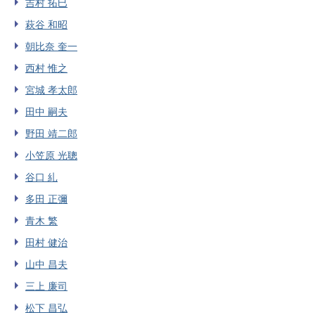
吉村 拓巳
萩谷 和昭
朝比奈 奎一
西村 惟之
宮城 孝太郎
田中 嗣夫
野田 靖二郎
小笠原 光聰
谷口 糺
多田 正彌
青木 繁
田村 健治
山中 昌夫
三上 廉司
松下 昌弘