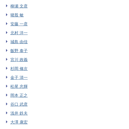
柳瀬 文彦
猪股 敏
安藤 一彦
北村 洋一
城島 由佳
飯野 泰子
宮川 政義
杉岡 修次
金子 清一
松尾 忠輝
岡本 正之
谷口 武彦
浅井 鉄夫
大澤 康宏