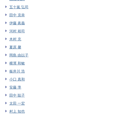
五十嵐 弘司
田中 克幸
伊藤 眞義
河村 裕司
木村 充
夏原 馨
岡島 由以子
横濱 和敏
板井川 浩
小口 真和
安藤 準
田中 聡子
太田 一宏
村上 知也