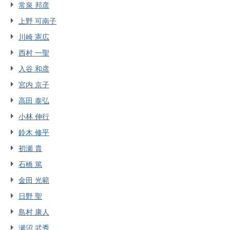
常泉 邦彦
上野 可南子
川崎 憲広
西村 一聖
入谷 和彦
宮内 京子
高田 泰弘
小林 伸行
鈴木 修平
初瀬 貴
石橋 篤
金田 光範
日野 聖
島村 康人
瀬沼 武秀