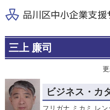
三上 廉司
更
ビジネス・カ
フリガナ ミカミ レン