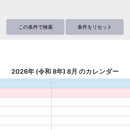
2026
年 (
令和
8
年)
8
月 のカレンダー